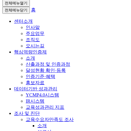
전체메뉴열기
홈
전체메뉴닫기
센터소개
인사말
주요업무
조직도
오시는길
핵심역량인증제
소개
산출과정 및 인증과정
달성현황 확인·등록
인증기준·혜택
홍보자료
데이터기반 성과관리
YCMP4.0시스템
IR시스템
교육성과관리 지표
조사 및 진단
교육수요자만족도 조사
소개